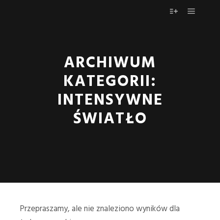
Główne
Więcej informa
ARCHIWUM
KATEGORII:
INTENSYWNE
ŚWIATŁO
Przepraszamy, ale nie znaleziono wyników dla