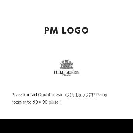
Główne
Więcej informa
PM LOGO
Przez
konrad
Opublikowano
21 lutego 2017
Pełny
rozmiar to
90 × 90
pikseli