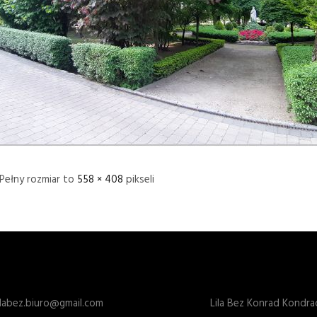
Pełny rozmiar to
558 × 408
pikseli
ilabez.biuro@gmail.com
Lila Bez Konrad Kondra