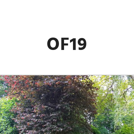
LILA
OF19