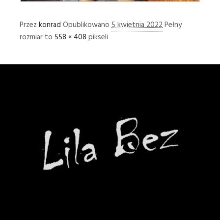
Przez
konrad
Opublikowano
5 kwietnia 2022
Pełny
rozmiar to
558 × 408
pikseli