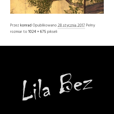
Przez
konrad
Opublikowano
28 stycznia 2017
Pełny
rozmiar to
1024 × 675
pikseli