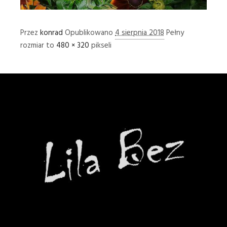
Przez
konrad
Opublikowano
4 sierpnia 2018
Pełny
rozmiar to
480 × 320
pikseli