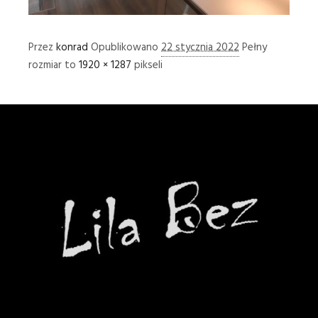
Przez
konrad
Opublikowano
22 stycznia 2022
Pełny
rozmiar to
1920 × 1287
pikseli