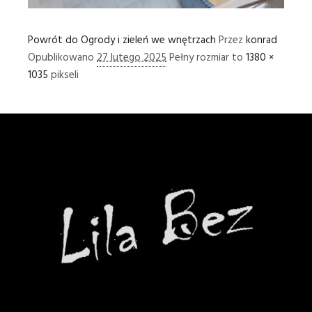
Powrót do Ogrody i zieleń we wnętrzach
Przez
konrad
Opublikowano
27 lutego 2025
Pełny rozmiar to
1380 ×
1035
pikseli