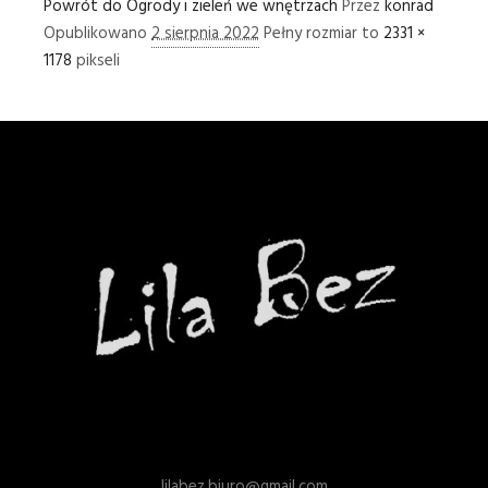
Powrót do Ogrody i zieleń we wnętrzach
Przez
konrad
Opublikowano
2 sierpnia 2022
Pełny rozmiar to
2331 ×
1178
pikseli
lilabez.biuro@gmail.com