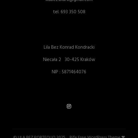
tel. 693 350 508
Lila Bez Konrad Kondracki
Niecała 2 30-425 Kraków
NIP : 5871464076
© LILA BEZ PORTFOLIO 2025 _ Rife Free
WordPress Theme ❤