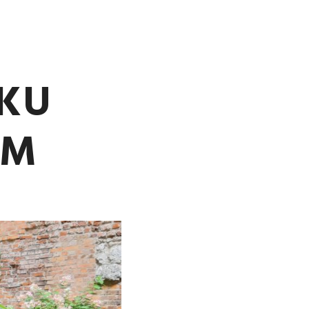
 BEZ MAKE UP YOUR GARDEN …
Więcej informacji
DKU
YM