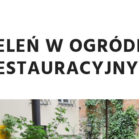
LILA
ELEŃ W OGRÓ
ESTAURACYJN