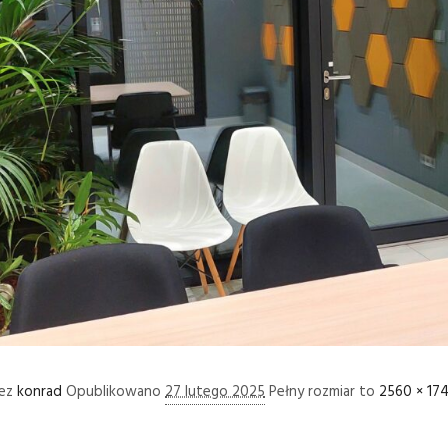
zez
konrad
Opublikowano
27 lutego 2025
Pełny rozmiar to
2560 × 17