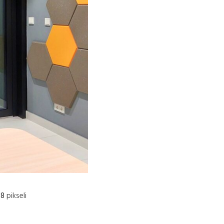
48
pikseli