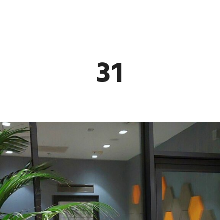
LILA
31