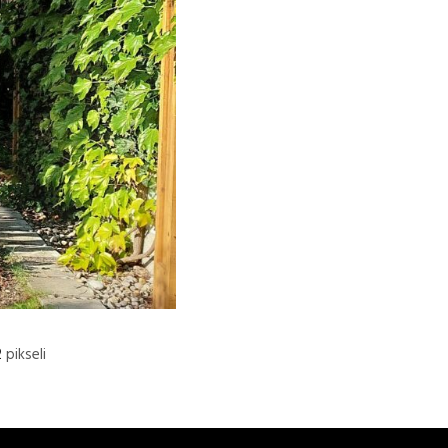
2
pikseli