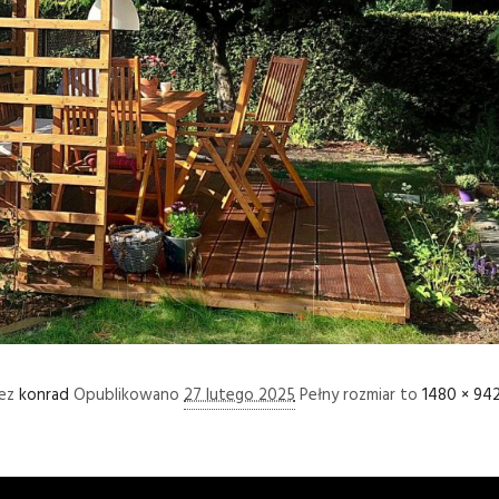
zez
konrad
Opublikowano
27 lutego 2025
Pełny rozmiar to
1480 × 94