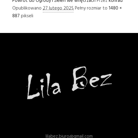
Powrót do Ogrody i zieleń we wnętrzach
Przez
konrad
Opublikowano
27 lutego 2025
Pełny rozmiar to
1480 ×
887
pikseli
lilabez.biuro@gmail.com