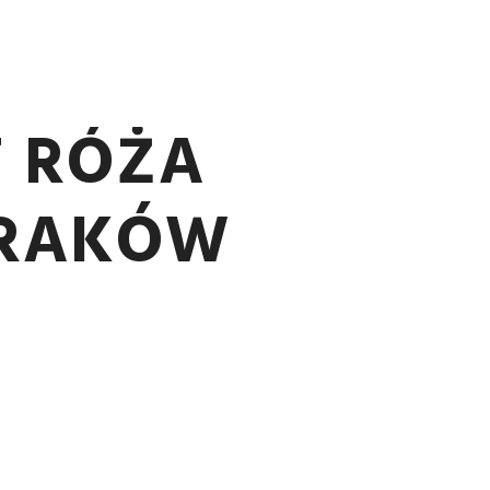
 BEZ MAKE UP YOUR GARDEN …
Więcej informacji
T RÓŻA
KRAKÓW