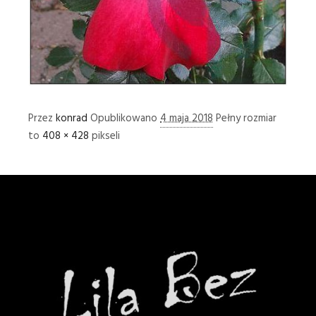
Przez
konrad
Opublikowano
4 maja 2018
Pełny rozmiar
to
408 × 428
pikseli